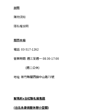
說明
購物須知
隱私權說明
關西本廠
電話: 03-517-1262
營業時間: 週三至
週一
08:30-17:00
(週二公休)
地址: 新竹縣關西鎮中山路73號
聖瑪莉x台紅聯名展售館
(
台北永康商圈休憩小空間
)