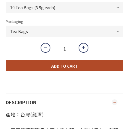
Packaging
ADD TO CART
DESCRIPTION
產地：台灣(龍潭
)