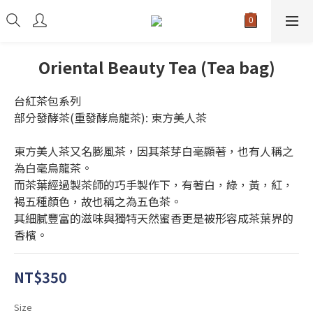
Oriental Beauty Tea (Tea bag)
台紅茶包系列
部分發酵茶(重發酵烏龍茶): 東方美人茶
東方美人茶又名膨風茶，因其茶芽白毫顯著，也有人稱之
為白毫烏龍茶。
而茶葉經過製茶師的巧手製作下，有著白，綠，黃，紅，
褐五種顏色，故也稱之為五色茶。
其細膩豐富的滋味與獨特天然蜜香更是被形容成茶葉界的
香檳。
NT$350
Size