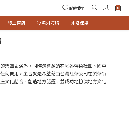
聯絡我們
線上商店
冰淇淋訂購
沖泡建議
館
格的樂團表演外，同時還會邀請在地各特色社團、國中
取任何費用，主旨就是希望藉由台灣紅茶公司在製茶領
客庄文化結合，創造地方話題，並成功地扮演地方文化