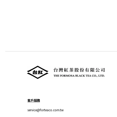
客戶服務
service@forteaco.com.tw