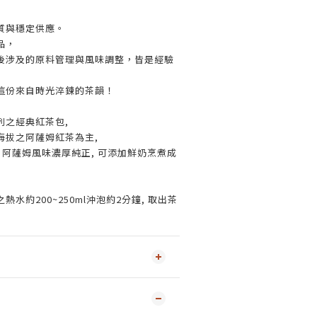
質與穩定供應。
品，
後涉及的原料管理與風味調整，皆是經驗
這份來自時光淬鍊的茶韻！
列之經典紅茶包,
海拔之阿薩姆紅茶為主,
 阿薩姆風味濃厚純正, 可添加鮮奶烹煮成
水約200~250ml沖泡約2分鐘, 取出茶