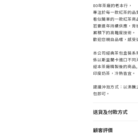
80年茶廠的老本行，
專注於每一款紅茶的品
看似簡單的一款紅茶商
若要連年持續供應，背
累積下的高難度技術。
歡迎您親自品嚐，感受
本公司經典茶包盒裝系
係以斯里蘭卡進口不同
經本茶廠精製後的商品,
印度奶茶，冷熱皆宜。
建議沖泡方式：以沸騰之熱
包即可。
送貨及付款方式
顧客評價