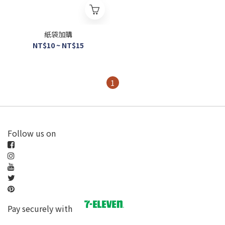
紙袋加購
NT$10 ~ NT$15
1
Follow us on
Pay securely with